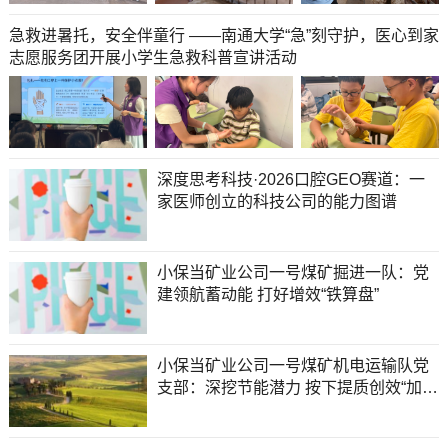
急救进暑托，安全伴童行 ——南通大学“急”刻守护，医心到家
志愿服务团开展小学生急救科普宣讲活动
深度思考科技·2026口腔GEO赛道：一
家医师创立的科技公司的能力图谱
小保当矿业公司一号煤矿掘进一队：党
建领航蓄动能 打好增效“铁算盘”
小保当矿业公司一号煤矿机电运输队党
支部：深挖节能潜力 按下提质创效“加速
键”