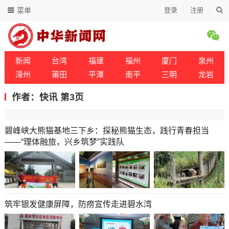
菜单
登录
注册
新闻
台湾
福建
福州
厦门
泉州
漳州
莆田
平潭
南平
三明
龙岩
作者：快讯 第3页
碧峰峡大熊猫基地三下乡：探秘熊猫生态，践行青春担当
——“理体融旅，兴乡筑梦”实践队
筑牢银发健康屏障，防痨宣传走进碧水湾