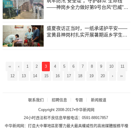
筑牢防汛“安全堤”，守护群众“生命线”
——神岗乡全力做好第9号台风“巴威”应
对工作
盛夏夜访正当时，一纸承诺护平安——
宜黄县神岗村扎实开展暑期返乡学生防
溺水入户宣传
‹‹
‹
1
2
3
4
5
6
7
8
9
10
11
12
13
14
15
16
17
18
19
20
›
››
联系我们
招聘信息
专题
新闻报道
Copyright 2008-2017•中华新闻网
24小时违法和不良信息举报电话：0591-88917857
中华新闻网：打造大中華地區影響力最大最具權威性的高耑媒體服務平檯