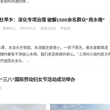
老保险待遇的情…
社苹乡：深化专项治理 破解1500余名群众“用水难”
新闻中心
2026-03-11
阅读
(1243)
评论(0)
水季，水龙头拧到底，水流都还是很小，一到下雨天，那水里都是泥
随时都有干净放心水喝，我们老百姓格外舒心。”上湾村小组村民方
开庭院水龙头，…
年“三八”国际劳动妇女节活动成功举办
)