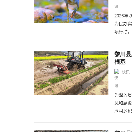
2026
为民办实
项行动，
黎川县
根基
快讯
为深入贯
风和腐败
厚村乡积