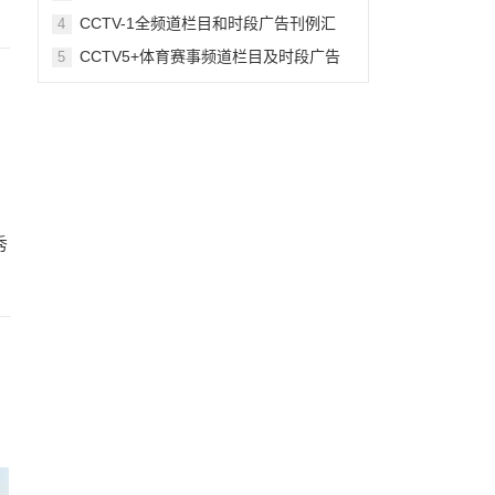
例
CCTV-1全频道栏目和时段广告刊例汇
4
总-最全版
CCTV5+体育赛事频道栏目及时段广告
5
刊例
秀