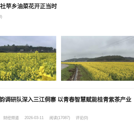
坡 惠民助农兴乡村 黎川县社苹乡油菜花开正当时
)
队深入三江侗寨 以青春智慧赋能桂青紫茶产业
财经频道
2026-03-11
阅读
(17087)
评论(0)