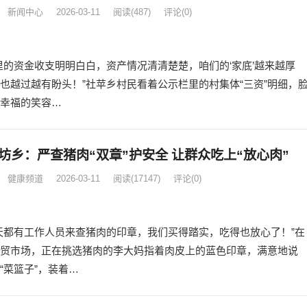
新闻中心
2026-03-11
阅读
(487)
评论(0)
里的资金收支明明白白，资产情况清清楚楚，咱们的‘家底’越来越厚
也越过越有盼头！”社苹乡村民看着公示栏里的村集体“三资”明细，
幸福的笑容…
坊乡：严查猪肉“双章”护安全 让群众吃上“放心肉”
健康频道
2026-03-11
阅读
(17147)
评论(0)
天都有工作人员来查猪肉的印章，我们买得踏实，吃得也放心了！”在
贸市场，正在挑选猪肉的李大妈指着肉皮上的蓝色印章，满意地说
“菜篮子”，装着…