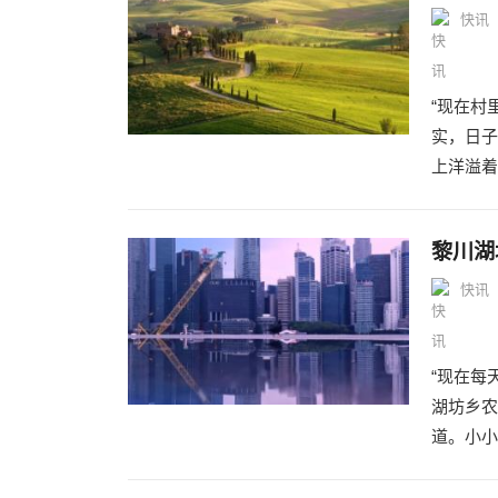
快讯
“现在村
实，日子
上洋溢着
黎川湖
快讯
“现在每
湖坊乡农
道。小小