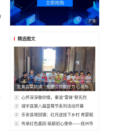
为
广告
精选图文
宜黄县棠阴镇：党建引领聚合力 心有所
之
“暑”不负所“托”
心怀深深敬仰情，秦渝"雷锋”祭先烈
2
，
靖宇县第八届蓝莓节系列活动开幕
3
乐安县增田镇：红月送技下乡村 育婴赋
4
能促发展
传承红色基因 砥砺初心使命——抚州市
5
临川区高坪镇开展庆祝中国共产党成立