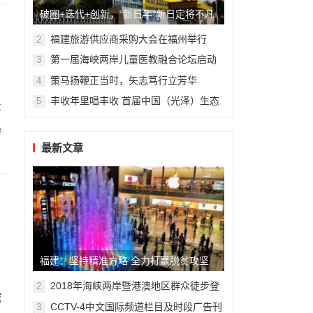
破圈+迭代+创新，“新日年”新日定将不凡
福建旅游供应商采购大会在福州举行
2
第一届海峡两岸儿童医教融合论坛启动
3
杭州复旦儿童医院“复星”计划
策马扬鞭正当时，矢志笃行立芳华
4
丰收年里唱丰收 首届中国（光泽）生态
5
喜
食品丰收音乐节精彩纷呈
集
最新文章
福建：坚持精准方略 全力打赢脱贫攻坚
战
2018年海峡两岸暨港澳地区群众徒步登
2
城
山大赛在合掌岩举行
CCTV-4中文国际频道栏目及时段广告刊
3