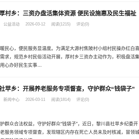
厚村乡：三资办盘活集体资源 便民设施惠及民生福祉
公益活动
2026-03-12
阅读
(1215)
评论(0)
暖民心，便民服务显温度。为满足大源村焦陂村小组村民操办红白
需求，规范乡村民俗活动开展，厚村乡三资办主动作为，积极盘活
用心办好民生实事…
社苹乡：开展养老服务专项督查，守护群众“钱袋子”
新闻中心
2026-03-11
阅读
(1814)
评论(0)
护群众合法权益，守护好群众“钱袋子”，近日，黎川县社苹乡纪委开
老服务领域专项督查，发现辖区内存在死亡人员未及时核减，冒领