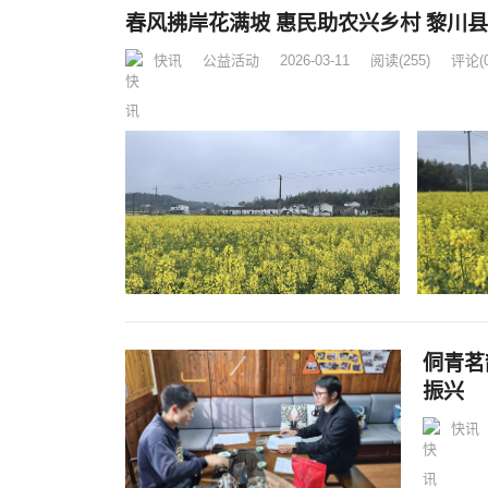
春风拂岸花满
快讯
公益活动
2026-03-11
阅读
(255)
评论(0
侗青茗韵调研
振兴
快讯