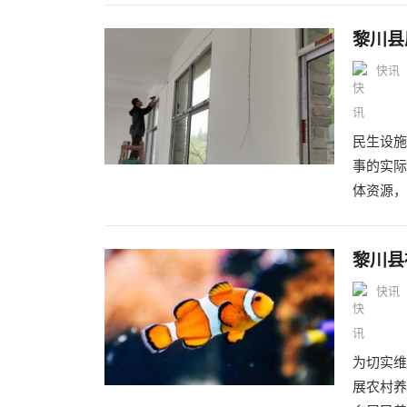
黎川县
快讯
民生设施
事的实际
体资源，
黎川县
快讯
为切实维
展农村养