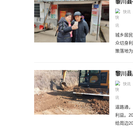
黎川县
快讯
城乡居民
众切身利
策落地为
黎川县
快讯
道路通，
利益。2
给周边2