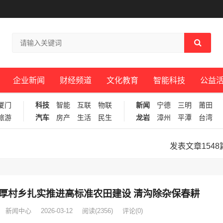
企业新闻
财经频道
文化教育
智能科技
公益
厦门
科技
智能
互联
物联
新闻
宁德
三明
莆田
旅游
汽车
房产
生活
民生
龙岩
漳州
平潭
台湾
发表文章1548
厚村乡扎实推进高标准农田建设 清沟除杂保春耕
新闻中心
2026-03-12
阅读
(2356)
评论(0)