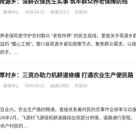
荷源乡：深耕农保民生实事 筑牢群众养老保障防线
新闻中心
2026-03-12
阅读
(2217)
评论(0)
养老保险是守护农村群众 “老有所养” 的民生底线，更是关乎荷源乡
益的 “暖心工程”。黎川县荷源乡紧扣政策节点、聚焦群众需求，以
抓手，…
厚村乡：三资办助力机耕道修缮 打通农业生产便民路
新闻中心
2026-03-12
阅读
(1982)
评论(0)
百业兴。农业生产路的畅通，直接关系着村民的农事作业效率与切
026年2月，飞源村飞源组机耕道路段出现部分坍塌，道路通行受阻，
0余户村民的…