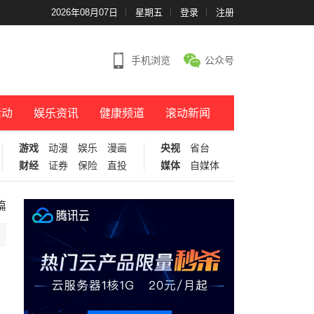
2026年08月07日
星期五
登录
注册
手机浏览
公众号
活动
娱乐资讯
健康频道
滚动新闻
游戏
动漫
娱乐
漫画
央视
省台
财经
证券
保险
直投
媒体
自媒体
篇