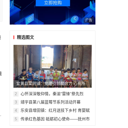
广告
不
精选图文
预
推
宜黄县棠阴镇：党建引领聚合力 心有所
“暑”不负所“托”
心怀深深敬仰情，秦渝"雷锋”祭先烈
2
靖宇县第八届蓝莓节系列活动开幕
3
乐安县增田镇：红月送技下乡村 育婴赋
4
能促发展
传承红色基因 砥砺初心使命——抚州市
5
临川区高坪镇开展庆祝中国共产党成立