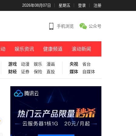
2026年08月07日
星期五
登录
注册
手机浏览
公众号
活动
娱乐资讯
健康频道
滚动新闻
游戏
动漫
娱乐
漫画
央视
省台
财经
证券
保险
直投
媒体
自媒体