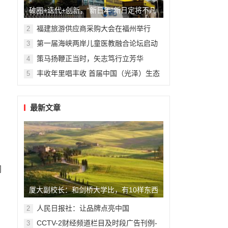
破圈+迭代+创新，“新日年”新日定将不凡
福建旅游供应商采购大会在福州举行
2
第一届海峡两岸儿童医教融合论坛启动
3
杭州复旦儿童医院“复星”计划
策马扬鞭正当时，矢志笃行立芳华
4
丰收年里唱丰收 首届中国（光泽）生态
5
食品丰收音乐节精彩纷呈
最新文章
网
厦大副校长：和剑桥大学比，有10样东西
我们做不到
人民日报社：让品牌点亮中国
2
CCTV-2财经频道栏目及时段广告刊例-
3