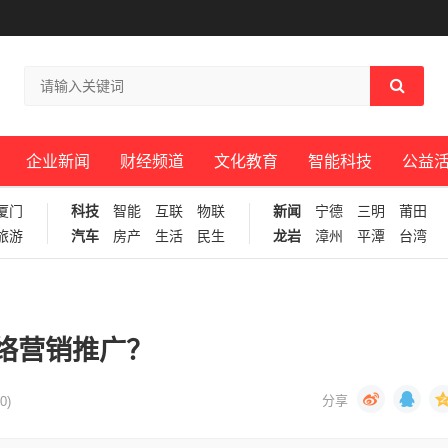
企业新闻
财经频道
文化教育
智能科技
公益
厦门
科技
智能
互联
物联
新闻
宁德
三明
莆田
旅游
汽车
房产
生活
民生
龙岩
漳州
平潭
台湾
络营销推广？
0)