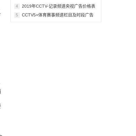
最全版
2019年CCTV-记录频道央视广告价格表
4
互
方
CCTV5+体育赛事频道栏目及时段广告
5
刊例
。
论
销
要