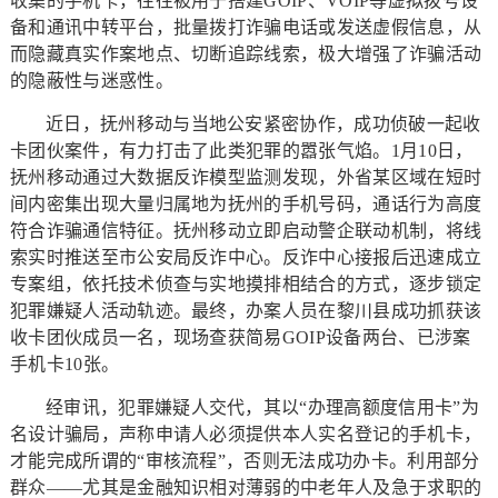
收集的手机卡，往往被用于搭建GOIP、VOIP等虚拟拨号设
备和通讯中转平台，批量拨打诈骗电话或发送虚假信息，从
而隐藏真实作案地点、切断追踪线索，极大增强了诈骗活动
的隐蔽性与迷惑性。
近日，抚州移动与当地公安紧密协作，成功侦破一起收
卡团伙案件，有力打击了此类犯罪的嚣张气焰。1月10日，
抚州移动通过大数据反诈模型监测发现，外省某区域在短时
间内密集出现大量归属地为抚州的手机号码，通话行为高度
符合诈骗通信特征。抚州移动立即启动警企联动机制，将线
索实时推送至市公安局反诈中心。反诈中心接报后迅速成立
专案组，依托技术侦查与实地摸排相结合的方式，逐步锁定
犯罪嫌疑人活动轨迹。最终，办案人员在黎川县成功抓获该
收卡团伙成员一名，现场查获简易GOIP设备两台、已涉案
手机卡10张。
经审讯，犯罪嫌疑人交代，其以“办理高额度信用卡”为
名设计骗局，声称申请人必须提供本人实名登记的手机卡，
才能完成所谓的“审核流程”，否则无法成功办卡。利用部分
群众——尤其是金融知识相对薄弱的中老年人及急于求职的