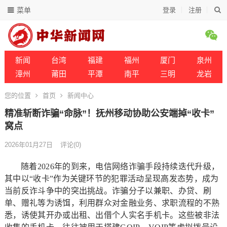
菜单
登录
注册
新闻
台湾
福建
福州
厦门
泉州
漳州
莆田
平潭
南平
三明
龙岩
您的位置
首页
新闻中心
精准斩断诈骗“命脉”！抚州移动协助公安端掉“收卡”
窝点
2026年01月27日
评论(0)
随着2026年的到来，电信网络诈骗手段持续迭代升级，
其中以“收卡”作为关键环节的犯罪活动呈现高发态势，成为
当前反诈斗争中的突出挑战。诈骗分子以兼职、办贷、刷
单、赠礼等为诱饵，利用群众对金融业务、求职流程的不熟
悉，诱使其开办或出租、出借个人实名手机卡。这些被非法