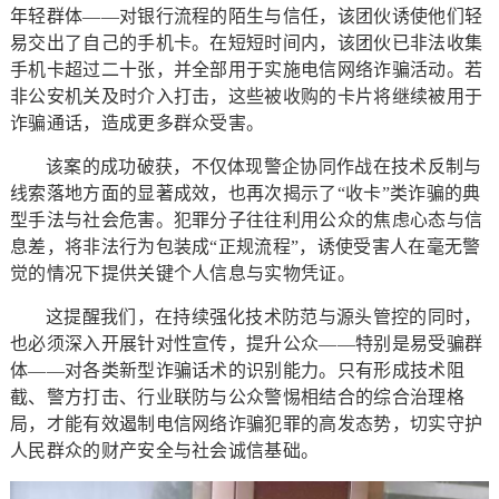
年轻群体——对银行流程的陌生与信任，该团伙诱使他们轻
易交出了自己的手机卡。在短短时间内，该团伙已非法收集
手机卡超过二十张，并全部用于实施电信网络诈骗活动。若
非公安机关及时介入打击，这些被收购的卡片将继续被用于
诈骗通话，造成更多群众受害。
该案的成功破获，不仅体现警企协同作战在技术反制与
线索落地方面的显著成效，也再次揭示了“收卡”类诈骗的典
型手法与社会危害。犯罪分子往往利用公众的焦虑心态与信
息差，将非法行为包装成“正规流程”，诱使受害人在毫无警
觉的情况下提供关键个人信息与实物凭证。
这提醒我们，在持续强化技术防范与源头管控的同时，
也必须深入开展针对性宣传，提升公众——特别是易受骗群
体——对各类新型诈骗话术的识别能力。只有形成技术阻
截、警方打击、行业联防与公众警惕相结合的综合治理格
局，才能有效遏制电信网络诈骗犯罪的高发态势，切实守护
人民群众的财产安全与社会诚信基础。