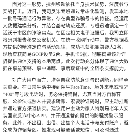
面对这一形势，抚州移动依托自身技术优势，深度参与
实战打击。近日，我司反诈专班通过常态化监测，发现本地
一批号码通话行为异常，存在典型诈骗号卡的特征。经运用
大数据建模分析，并结合基站轨迹还原，专班迅速锁定一个
活跃于市区的诈骗窝点。在固定相关电子证据后，我司立即
将研判报告移交公安机关。在统一收网行动中，警方根据我
方提供的精准定位与活动规律，成功抓获犯罪嫌疑人2名，
现场查获简易GOIP设备2台、手机卡5张，彻底捣毁该为诈
骗提供通信支持的本地窝点。此次行动充分体现了通信大数
据在事前预警、事中追踪、事后取证中的全链条支撑能力。
对广大用户而言，增强自我防范意识与识别能力同样至
关重要。在日常生活中接到陌生FaceTime、境外来电或“95”
“400”等号段电话时，务必保持警惕，尤其当对方自称客
服、公检法或熟人并要求转账、索要验证码时，应主动挂断
并通过官方渠道核实。建议用户主动为家人特别是老年人安
装国家反诈中心APP，并开通运营商提供的防骚扰警示服
务。此外，不出租、出借、出售个人电话卡与支付账户，避
免成为诈骗帮凶。如发现可疑通话或短信，可及时通过