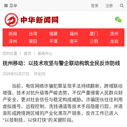
菜单
登录
注册
新闻
台湾
福建
福州
厦门
泉州
漳州
莆田
平潭
南平
三明
龙岩
您的位置
首页
新闻中心
抚州移动：以技术攻坚与警企联动构筑全民反诈防线
2026年01月27日
评论(0)
当前，电信网络诈骗犯罪呈现手法持续翻新、跨域联动
增强、技术对抗升级等严峻态势，不仅严重侵害人民群众财
产安全，更对社会信任与稳定构成威胁。诈骗团伙往往利用
虚拟拨号、远程控制、洗钱通道等技术手段隐匿行踪，并逐
渐形成跨境跨区域的产业化黑灰产链条，反诈工作已进入
“以技制技、以快打快”的关键阶段。