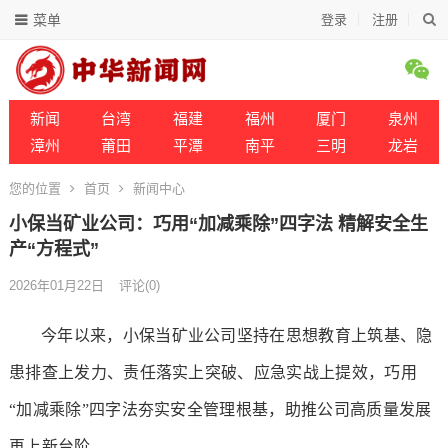
菜单
登录
注册
新闻
台湾
福建
福州
厦门
泉州
漳州
莆田
平潭
南平
三明
龙岩
您的位置
首页
新闻中心
小保当矿业公司：巧用“加减乘除”四字法 精解安全生
产“方程式”
2026年01月22日
评论(0)
今年以来，小保当矿业公司坚持在思想教育上筑基、隐
患排查上发力、责任落实上突破、应急实战上提效，巧用
“加减乘除”四字法夯实安全管理根基，助推公司高质量发展
再上新台阶。