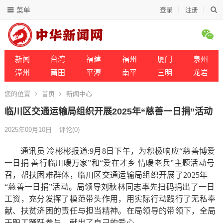
菜单
登录
注册
新闻
台湾
福建
福州
厦门
泉州
漳州
莆田
平潭
南平
三明
龙岩
您的位置
首页
新闻中心
临川区交通运输局组织开展2025年“慈善一日捐”活动
2025年09月10日
评论(0)
通讯员 冷彬彬报道:9月8日下午，为积极响应“慈善博爱
一日捐 善行临川暖万家”和“爱在才乡 情暖老兵”主题活动号
召，帮扶困难群体，临川区交通运输局组织开展了2025年
“慈善一日捐”活动。局领导刘秋林同志率先扫码捐出了一日
工资，充分发挥了模范带头作用，用实际行动践行了无私奉
献、扶贫济困的责任与担当精神。在局领导的带领下，全局
干职工踊跃参与，献出了自己的爱心。