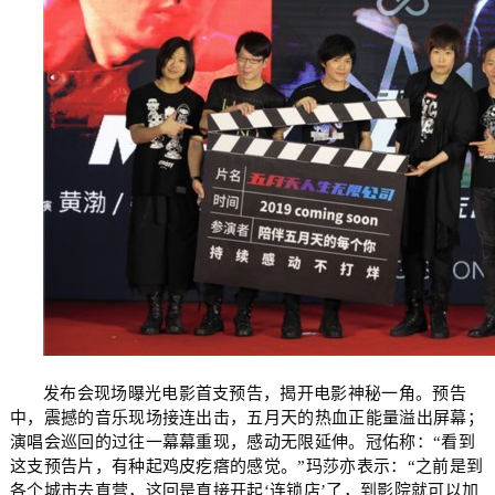
发布会现场曝光电影首支预告，揭开电影神秘一角。预告
中，震撼的音乐现场接连出击，五月天的热血正能量溢出屏幕；
演唱会巡回的过往一幕幕重现，感动无限延伸。冠佑称：“看到
这支预告片，有种起鸡皮疙瘩的感觉。”玛莎亦表示：“之前是到
各个城市去直营，这回是直接开起‘连锁店’了，到影院就可以加