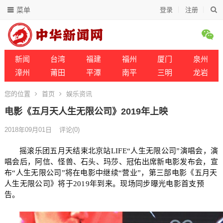
菜单
登录
注册
新闻
台湾
福建
福州
厦门
泉州
漳州
莆田
平潭
南平
三明
龙岩
您的位置
首页
娱乐资讯
电影《五月天人生无限公司》2019年上映
2018年09月01日
评论(0)
摇滚乐团五月天结束北京站LIFE“人生无限公司”演唱会，演
唱会后，阿信、怪兽、石头、玛莎、冠佑出席新电影发布会，宣
布“人生无限公司”将在电影中继续“营业”，第三部电影《五月天
人生无限公司》将于2019年到来。现场同步曝光电影首支预
告。