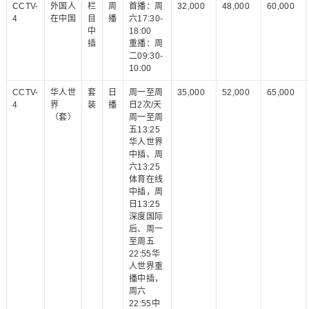
CCTV-
外国人
栏
周
首播：周
32,000
48,000
60,000
4
在中国
目
播
六17:30-
中
18:00
插
重播：周
二09:30-
10:00
CCTV-
华人世
套
日
周一至周
35,000
52,000
65,000
4
界
装
播
日2次/天
（套）
周一至周
五13:25
华人世界
中插、周
六13:25
体育在线
中插，周
日13:25
深度国际
后、周一
至周五
22:55华
人世界重
播中插，
周六
22:55中