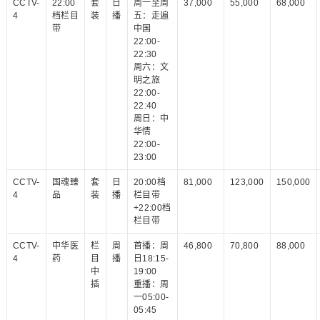
CCTV-
22:00
套
日
周一至周
37,000
55,000
68,000
4
档栏目
装
播
五：走遍
带
中国
22:00-
22:30
周六：文
明之旅
22:00-
22:40
周日：中
华情
22:00-
23:00
CCTV-
国魂臻
套
日
20:00档
81,000
123,000
150,000
4
品
装
播
栏目带
+22:00档
栏目带
CCTV-
中华医
栏
周
首播：周
46,800
70,800
88,000
4
药
目
播
日18:15-
中
19:00
插
重播：周
一05:00-
05:45