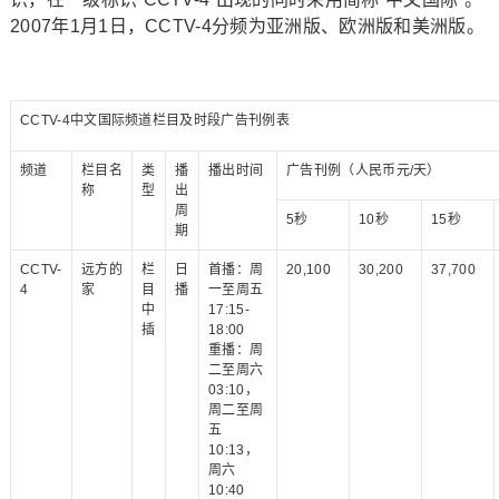
2007年1月1日，CCTV-4分频为亚洲版、欧洲版和美洲版。
CCTV-4中文国际频道栏目及时段广告刊例表
频道
栏目名
类
播
播出时间
广告刊例（人民币元/天）
称
型
出
周
5秒
10秒
15秒
期
CCTV-
远方的
栏
日
首播：周
20,100
30,200
37,700
4
家
目
播
一至周五
中
17:15-
插
18:00
重播：周
二至周六
03:10，
周二至周
五
10:13，
周六
10:40