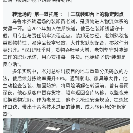
峰期与极端环境下始终保持韧性。
转运场的“第一道托底”：十二载装卸台上的稳定起点
乌鲁木齐转运场的装卸员老刘，是货物进入物流体系的
关键一环。自2013年加入德邦快递，他已在装卸线坚守十二
载，用专业与责任筑牢流程起点。装卸无捷径，老刘熟稔各
类货物特性，易碎品轻拿轻放，大件货默契配合，零散件分
类码齐。“双11”旺季时，货物吞吐量大增，老刘坚守对装卸
工作的职业承诺，用心安排每一件货。他始终坚信“装卸是
良心活”。
多年实践中，老刘总结出按目的地与重量分类码放的方
法，使后续分拣效率提升30%。遇到家电、家具等大件，他
主动检查包装、加固防护，将风险消解在转运前。曾有暴雨
深夜，他心系客户暂存货物，驱车返回仓库转移，以整夜未
眠换货物完好。作为老员工，他牵头梳理安全规范、提炼操
作口诀，带出十余名技术过硬的徒弟，成为转运场的“稳定
器”。