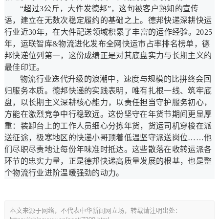
“超过3公斤，大件发德邦”，这句被客户熟知的宣传
语，建立在无数次稳定履约的基础之上。德邦快递深耕快运
行业近30年，在大件配送领域积累了丰富的运作经验。2025
年，运联智库&物流进化发布全网快运市占率排名榜单，德
邦快递位列第一，这份成绩正是对其底盘实力与长期主义的
最佳印证。
物流行业迭代升级的浪潮中，速度与规模的比拼终会回
归服务本质。德邦快递的实践表明，唯有扎根一线、筑牢底
盘，以长期主义深耕核心能力，以责任担当守护服务初心，
方能在激烈竞争中行稳致远。这份坚守在年货节期间更显厚
重：装卸台上的工作人员细心分拣年货，货运司机穿梭在派
送征途，极寒地区的快递小哥顶着低温坚守派送岗位……他
们尽职尽责地让每份年味准时抵达。这些散落在收转运派各
环节的忠实力量，正是德邦快递高质量发展的根基，也是整
个物流行业进阶温暖强劲的动力。
本文来源于网络，不代表中华新闻网立场，转载请注明出处：