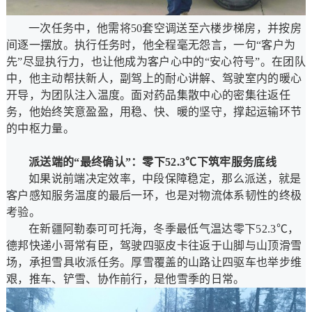
一次任务中，他需将50套空调送至六楼步梯房，并按房
间逐一摆放。执行任务时，他全程毫无怨言，一句“客户为
先”尽显执行力，也让他成为客户心中的“安心符号”。在团队
中，他主动帮扶新人，副驾上的耐心讲解、驾驶室内的暖心
开导，为团队注入温度。面对药品集散中心的密集往返任
务，他始终笑意盈盈，用稳、快、暖的坚守，撑起运输环节
的中枢力量。
派送端的“最终确认”：零下52.3℃下筑牢服务底线
如果说前端决定效率，中段保障稳定，那么派送，就是
客户感知服务温度的最后一环，也是对物流体系韧性的终极
考验。
在新疆阿勒泰可可托海，冬季最低气温达零下52.3℃，
德邦快递小哥常有臣，驾驶四驱皮卡往返于山脚与山顶滑雪
场，承担雪具收派任务。厚雪覆盖的山路让四驱车也举步维
艰，推车、铲雪、协作前行，是他雪季的日常。