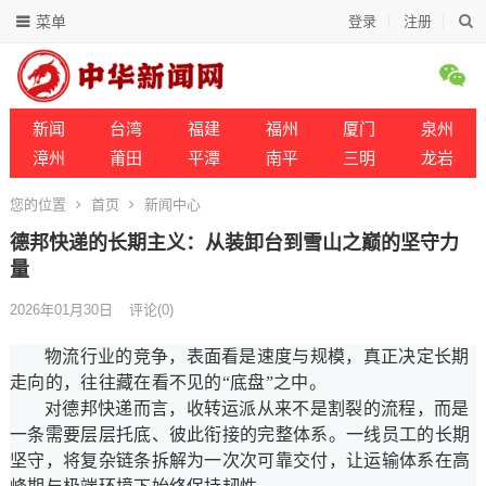
菜单
登录
注册
新闻
台湾
福建
福州
厦门
泉州
漳州
莆田
平潭
南平
三明
龙岩
您的位置
首页
新闻中心
德邦快递的长期主义：从装卸台到雪山之巅的坚守力
量
2026年01月30日
评论(0)
物流行业的竞争，表面看是速度与规模，真正决定长期
走向的，往往藏在看不见的“底盘”之中。
对德邦快递而言，收转运派从来不是割裂的流程，而是
一条需要层层托底、彼此衔接的完整体系。一线员工的长期
坚守，将复杂链条拆解为一次次可靠交付，让运输体系在高