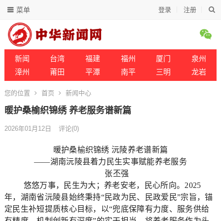
菜单
登录
注册
新闻
台湾
福建
福州
厦门
泉州
漳州
莆田
平潭
南平
三明
龙岩
您的位置
首页
新闻中心
暖护桑榆织锦绣 养老服务谱新篇
2026年01月12日
评论(0)
暖护桑榆织锦绣 沅陵养老谱新篇
——湖南沅陵县着力民生实事赋能养老服务
张丕强
悠悠万事，民生为大；养老安老，民心所向。2025
年，湖南省沅陵县始终秉持“民政为民、民政爱民”宗旨，锚
定民生补短提质核心目标，以“兜底保障有力度、服务供给
有精度、机制创新有深度”的实干担当，将养老服务作为头