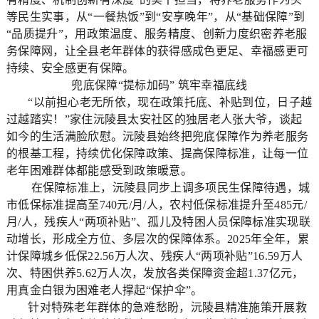
等民生实事，从“一餐热饭”到“安享晚年”，从“基础保障”到
“品质提升”，用政策温度、服务精度、创新力度织密养老服
务保障网，让全县老年群体的获得感成色更足、幸福感更可
持续、安全感更有保障。
兜底保障“提标加码” 筑牢幸福底线
“以前担心老无所依，现在政策托底、补贴到位，日子越
过越踏实！”家住沅陵县太安社区的独居老人张大爷，谈起
如今的生活满脸欣慰。沅陵县始终把兜底保障作为养老服务
的根基工程，持续优化保障政策、提高保障标准，让每一位
老年困难群体都能感受到政策暖意。
在保障标准上，沅陵县同步上调多项民生保障待遇，城
市低保标准提高至740元/月/人，农村低保标准提升至485元/
月/人，残疾人“两项补贴”、孤儿及特困人员保障标准实现联
动增长，形成全方位、多层次的保障体系。2025年全年，累
计保障城乡低保22.56万人次、残疾人“两项补贴”16.59万人
次、特困供养5.62万人次，发放各类保障资金超1.37亿元，
用真金白银为困难老人撑起“保护伞”。
针对特殊老年群体的急难愁盼，沅陵县精准施策开展救