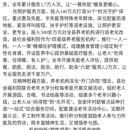
务，全年累计服务2.7万人次，让“一餐热饭”暖身更暖心。
在照护服务方面，投入140万元打造50个“时光守护”床
位，重点惠及失能、半失能等特殊老年群体，床位配备防滑
地板、紧急呼叫按钮、扶手护栏等适老设施，让照护更安
全、更专业。投入500余万元对全县养老机构进行适老化改
造，县社会福利院作为“四星级养老服务机构”，推行“一人一
档、一人一策”精细化护理模式，组建膳食管理小组定制个
性化食谱，开设医养中心提供基础医疗服务，让老人“吃得
香、住得暖、有人护”。全年开展失能老人评估，提供助
餐、助医、助洁、助浴、助行、助急“六助”服务2.2万次，让
专业服务走进千家万户。
在精神慰藉方面，养老机构深化“开门办院”理念，县社
会福利院联合老年大学分校每季度开展文娱活动，组织老人
开展游园、合唱、书法绘画等活动，组建多个老年兴趣小
组，让老人从“闲得慌”到“乐开花”。张家坪村助餐点延伸打
造“一站式”综合服务空间，配套建设老年活动中心，定期开
展义诊、手工制作等活动，推行积分制度鼓励老人参与力所
能及的劳动，既丰富精神生活，又增强参与感。
机制创新“赋能提质” 激活服务效能