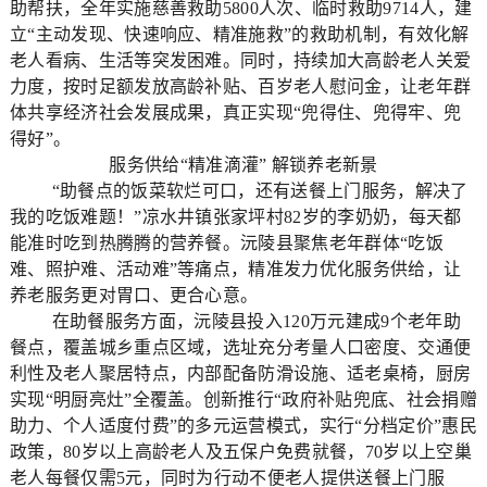
助帮扶，全年实施慈善救助5800人次、临时救助9714人，建
立“主动发现、快速响应、精准施救”的救助机制，有效化解
老人看病、生活等突发困难。同时，持续加大高龄老人关爱
力度，按时足额发放高龄补贴、百岁老人慰问金，让老年群
体共享经济社会发展成果，真正实现“兜得住、兜得牢、兜
得好”。
服务供给“精准滴灌” 解锁养老新景
“助餐点的饭菜软烂可口，还有送餐上门服务，解决了
我的吃饭难题！”凉水井镇张家坪村82岁的李奶奶，每天都
能准时吃到热腾腾的营养餐。沅陵县聚焦老年群体“吃饭
难、照护难、活动难”等痛点，精准发力优化服务供给，让
养老服务更对胃口、更合心意。
在助餐服务方面，沅陵县投入120万元建成9个老年助
餐点，覆盖城乡重点区域，选址充分考量人口密度、交通便
利性及老人聚居特点，内部配备防滑设施、适老桌椅，厨房
实现“明厨亮灶”全覆盖。创新推行“政府补贴兜底、社会捐赠
助力、个人适度付费”的多元运营模式，实行“分档定价”惠民
政策，80岁以上高龄老人及五保户免费就餐，70岁以上空巢
老人每餐仅需5元，同时为行动不便老人提供送餐上门服