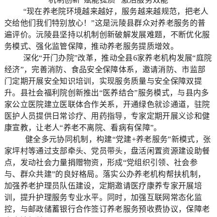
“现在养老院环境越来越好，服务越来越规范，把老人
交给他们我们特别放心！”这是沅陵县群众对养老服务的普
遍评价。沅陵县坚持以机制创新破解发展难题，不断优化服
务模式、强化监管保障，推动养老服务提质增效。
深化“开门办院”改革，推动全县6家养老机构发展“庭院
经济”，完善消防、食品安全保障体系，邀请消防、市监部
门定期开展安全知识培训，实现服务质量与安全保障双提
升。县社会福利院创新推出“医养结合”服务模式，与县内多
家公立医院建立医联体合作关系，开通绿色就诊通道，驻院
医护人员提供日常诊疗、用药指导，专家定期开展义诊和健
康宣教，让老人“养老不离院、看病有保障”。
健全多元协同机制，构建“党建+养老服务”新模式，张
家坪村等通过支部牵头、党员带头，盘活闲置资源建设助餐
点，发动社会力量捐赠物资，形成“党组织引领、社会参
与、群众共建”的良好格局。落实公办养老机构帮扶机制，
加强养老护理员队伍建设，定期邀请医疗康养专家开展培
训，提升护理服务专业水平。同时，加强互联网常态化监
控，与邮政储蓄银行合作签订养老服务预收费协议，保障老