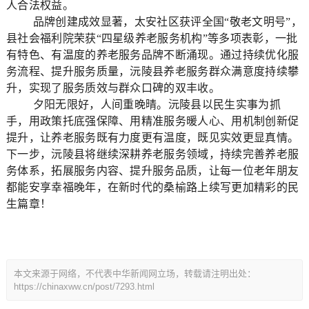
人合法权益。
品牌创建成效显著，太安社区获评全国“敬老文明号”，
县社会福利院荣获“四星级养老服务机构”等多项表彰，一批
有特色、有温度的养老服务品牌不断涌现。通过持续优化服
务流程、提升服务质量，沅陵县养老服务群众满意度持续攀
升，实现了服务质效与群众口碑的双丰收。
夕阳无限好，人间重晚晴。沅陵县以民生实事为抓
手，用政策托底强保障、用精准服务暖人心、用机制创新促
提升，让养老服务既有力度更有温度，既见实效更显真情。
下一步，沅陵县将继续深耕养老服务领域，持续完善养老服
务体系，拓展服务内容、提升服务品质，让每一位老年朋友
都能安享幸福晚年，在新时代的桑榆路上续写更加精彩的民
生篇章！
本文来源于网络，不代表中华新闻网立场，转载请注明出处：
https://chinaxww.cn/post/7293.html