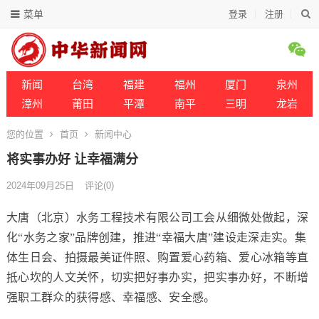
菜单
登录
注册
新闻
台湾
福建
福州
厦门
泉州
漳州
莆田
平潭
南平
三明
龙岩
您的位置
首页
新闻中心
将实事办好 让幸福满分
2024年09月25日
评论(0)
大唐（北京）水务工程技术有限公司工会从细微处做起，深
化“水务之家”品牌创建，推进“幸福大唐”建设走深走实。集
体生日会、拍摄最美证件照、购置爱心药箱、爱心冰箱等直
抵心坎的人文关怀，切实把好事办实，把实事办好，不断增
强职工群众的获得感、幸福感、安全感。