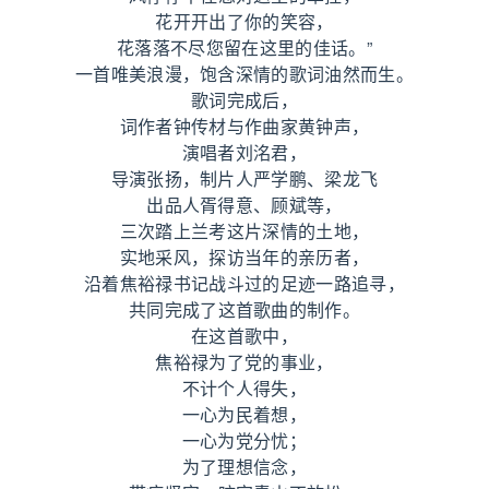
花开开出了你的笑容，
花落落不尽您留在这里的佳话。”
一首唯美浪漫，饱含深情的歌词油然而生。
歌词完成后，
词作者钟传材与作曲家黄钟声，
演唱者刘洺君，
导演张扬，制片人严学鹏、梁龙飞
出品人胥得意、顾斌等，
三次踏上兰考这片深情的土地，
实地采风，探访当年的亲历者，
沿着焦裕禄书记战斗过的足迹一路追寻，
共同完成了这首歌曲的制作。
在这首歌中，
焦裕禄为了党的事业，
不计个人得失，
一心为民着想，
一心为党分忧；
为了理想信念，