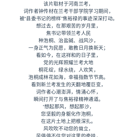
该片取材于河南兰考，
词作者钟传材在兰考干部学院学习期间，
被“县委书记的榜样”焦裕禄的事迹深深打动。
想过去，在那艰苦的岁月里，
焦书记带领兰考人民
种泡桐、治盐碱、战风沙，
一身正气为民愿，敢教日月换新天；
看如今，在这祥和的日子里，
党的光辉照耀兰考大地
桐花绽，绿水绕，人欢笑，
泡桐成林花如海，幸福指数节节高。
看到新兰考发生的天翻地覆巨变，
词作者心潮澎湃，情涌心怀，
瞬间打开了与焦裕禄精神通道。
“想起那风，想起那沙，
您坚毅的身躯化作泡桐，
在这片土地上把根深扎。
风吹吹不动您的耸立，
风停停不住您对这里的牵挂，