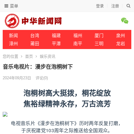
菜单
登录
注册
新闻
台湾
福建
福州
厦门
泉州
漳州
莆田
平潭
南平
三明
龙岩
您的位置
首页
娱乐资讯
音乐电视片：漫步在泡桐树下
2024年09月23日
评论(0)
泡桐树高大挺拨，桐花绽放
焦裕绿精神永存，万古流芳
电视音乐片《漫步在泡桐树下》历时两年反复打磨，
于庆祝建党103周年之际推送给全国观众。