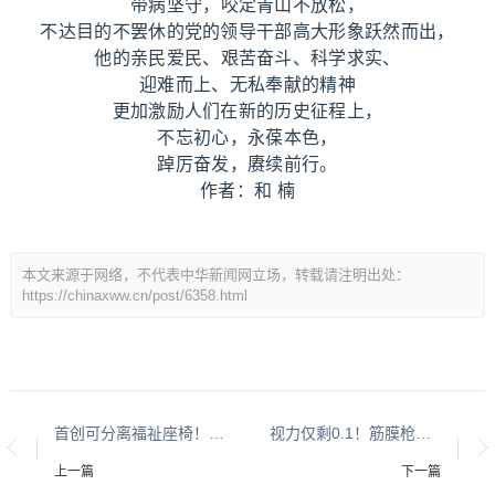
带病坚守，咬定青山不放松，
不达目的不罢休的党的领导干部高大形象跃然而出，
他的亲民爱民、艰苦奋斗、科学求实、
迎难而上、无私奉献的精神
更加激励人们在新的历史征程上，
不忘初心，永葆本色，
踔厉奋发，赓续前行。
作者：和 楠
本文来源于网络，不代表中华新闻网立场，转载请注明出处：
https://chinaxww.cn/post/6358.html
首创可分离福祉座椅！传祺M8宗师科技关爱版暖心上市
视力仅剩0.1！筋膜枪使用需谨慎，健身神器差点变成致盲利器？
上一篇
下一篇