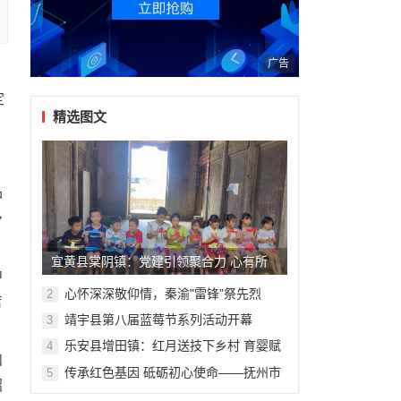
广告
布
定
精选图文
品
多
宜黄县棠阴镇：党建引领聚合力 心有所
中
“暑”不负所“托”
心怀深深敬仰情，秦渝"雷锋”祭先烈
2
吉
靖宇县第八届蓝莓节系列活动开幕
3
乐安县增田镇：红月送技下乡村 育婴赋
4
和
能促发展
传承红色基因 砥砺初心使命——抚州市
5
绍
临川区高坪镇开展庆祝中国共产党成立