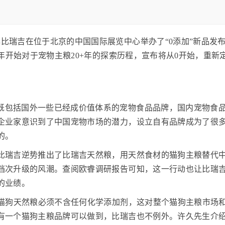
牌比瑞吉在位于北京的中国国际展览中心举办了“0添加”新品发
年开始对于宠物主粮20+年的探索历程，宣布将从0开始，重新
时既包括国外一些已经成价值体系的宠物食品品牌，国内宠物食
企业家意识到了中国宠物市场的潜力，设立自有品牌成为了很
的。
，比瑞吉逆势推出了比瑞吉天然粮，用天然食材的猫狗主粮替代
档次升级的风潮。查阅欧睿调研报告可知，这一行动也让比瑞
的业绩。
规定猫狗天然粮必须不含任何化学添加剂，这对整个猫狗主粮市场
有一个猫狗主粮品牌可以做到，比瑞吉也不例外。许久先生介