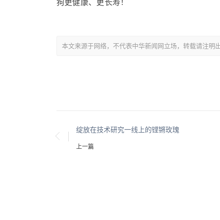
狗更健康、更长寿！
本文来源于网络，不代表中华新闻网立场，转载请注明出处：https://
绽放在技术研究一线上的铿锵玫瑰
上一篇