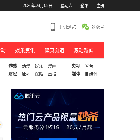
2026年08月08日
星期六
登录
注册
手机浏览
公众号
活动
娱乐资讯
健康频道
滚动新闻
游戏
动漫
娱乐
漫画
央视
省台
财经
证券
保险
直投
媒体
自媒体