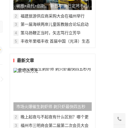
破圈+迭代+创新，“新日年”新日定将不凡
福建旅游供应商采购大会在福州举行
2
第一届海峡两岸儿童医教融合论坛启动
3
杭州复旦儿童医院“复星”计划
策马扬鞭正当时，矢志笃行立芳华
4
丰收年里唱丰收 首届中国（光泽）生态
5
食品丰收音乐节精彩纷呈
最新文章
市场火爆催生剥虾师 剥只虾最快四五秒
月薪可达万元
晚上起夜与不起夜有什么区别？哪个更
2
健康？差别还真不小
福州市三明商会第二届第二次会员大会
3