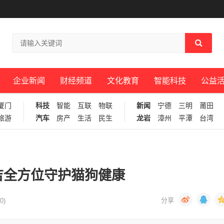
企业新闻
财经频道
文化教育
智能科技
公益
厦门
科技
智能
互联
物联
新闻
宁德
三明
莆田
旅游
汽车
房产
生活
民生
龙岩
漳州
平潭
台湾
吉全方位守护猫狗健康
0)