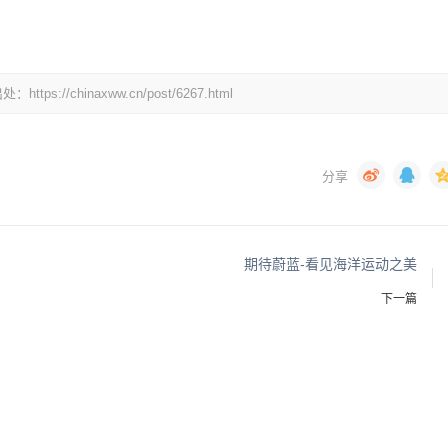
chinaxww.cn/post/6267.html
期待蔚蓝-看见海洋运动之美
下一篇