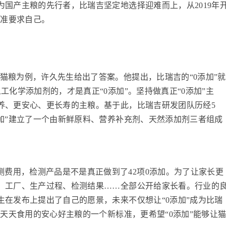
国产主粮的先行者，比瑞吉坚定地选择迎难而上，从2019年
标准要求自己。
然猫粮为例，许久先生给出了答案。他提出，比瑞吉的“0添加”就
化学添加剂的，才是真正“0添加”。坚持做真正“0添加”主
养、更安心、更长寿的主粮。基于此，比瑞吉研发团队历经5
加”建立了一个由新鲜原料、营养补充剂、天然添加剂三者组成
费用，检测产品是不是真正做到了42项0添加。为了让家长更
、工厂、生产过程、检测结果……全部公开给家长看。行业的
在发布上提出了自己的愿景，未来不仅想让“0添加”成为比瑞
子天天食用的安心好主粮的一个新标准，更希望“0添加”能够让