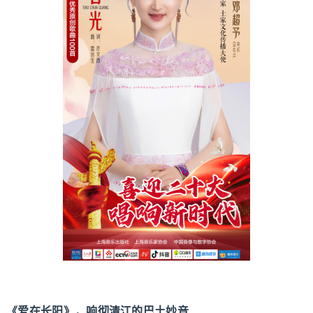
《爱在长阳》，响彻清江的巴土妙音