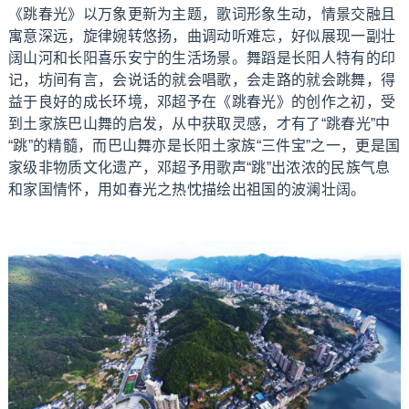
《跳春光》以万象更新为主题，歌词形象生动，情景交融且
寓意深远，旋律婉转悠扬，曲调动听难忘，好似展现一副壮
阔山河和长阳喜乐安宁的生活场景。舞蹈是长阳人特有的印
记，坊间有言，会说话的就会唱歌，会走路的就会跳舞，得
益于良好的成长环境，邓超予在《跳春光》的创作之初，受
到土家族巴山舞的启发，从中获取灵感，才有了“跳春光”中
“跳”的精髓，而巴山舞亦是长阳土家族“三件宝”之一，更是国
家级非物质文化遗产，邓超予用歌声“跳”出浓浓的民族气息
和家国情怀，用如春光之热忱描绘出祖国的波澜壮阔。