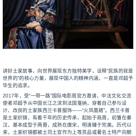
讲好土家故事，向世界展现东方独特美学，诠释“民族的就是
世界的”的核心力量，展现中国人的精神内涵，一直是邓超予
毕生的追求。
2017年，受“一带一路”国际电影周官方邀请，中法文化交流
使者邓超予从中国长江之滨到法国戛纳，穿着自己参与设
计、改良的土家族西兰卡普服饰——“火凤凰裙”。西兰卡普
是土家织锦，有着千年的历史传承，起始于商周，初雏在秦
汉，基本成型于两晋，成熟在唐宋，明清臻于完美。历代以
来，土家织锦都被土司土官作为上等贡品或著名土特产向朝