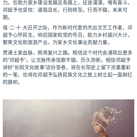
力。在助力家乡建设发展这条路上，征途漫漫，唯有奋斗，
邓超予也坚信：道阻且长，行则将至。行而不辍，未来可
期。
值·二·十·大召开之际，作为新时代里的杰出文艺工作者，邓
超予心怀民生，响应国家和党的号召，助力乡村振兴大计，
繁荣文化和旅游产业，为家乡文化事业贡献力量。
贯通土家血脉，照亮复兴之路。相信这个时代会涌现出更多
的“邓超予”，让文脉传承弦歌不辍、历久弥新。相信邓超予
讲好“长阳文化故事”这份答卷，将在长阳史上留下浓墨重彩
的一笔，也将在邓超予弘扬民族文化之旅上树立起一面鲜红
的旗帜。