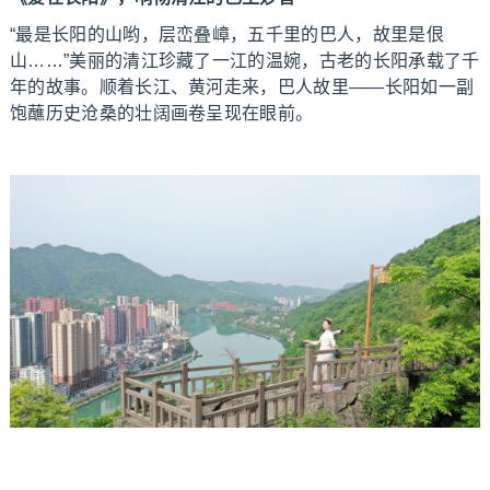
“最是长阳的山哟，层峦叠嶂，五千里的巴人，故里是佷
山……”美丽的清江珍藏了一江的温婉，古老的长阳承载了千
年的故事。顺着长江、黄河走来，巴人故里——长阳如一副
饱蘸历史沧桑的壮阔画卷呈现在眼前。