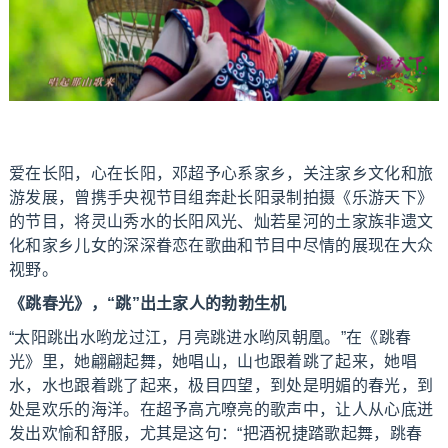
爱在长阳，心在长阳，邓超予心系家乡，关注家乡文化和旅
游发展，曾携手央视节目组奔赴长阳录制拍摄《乐游天下》
的节目，将灵山秀水的长阳风光、灿若星河的土家族非遗文
化和家乡儿女的深深眷恋在歌曲和节目中尽情的展现在大众
视野。
《跳春光》，“跳”出土家人的勃勃生机
“太阳跳出水哟龙过江，月亮跳进水哟凤朝凰。”在《跳春
光》里，她翩翩起舞，她唱山，山也跟着跳了起来，她唱
水，水也跟着跳了起来，极目四望，到处是明媚的春光，到
处是欢乐的海洋。在超予高亢嘹亮的歌声中，让人从心底迸
发出欢愉和舒服，尤其是这句：“把酒祝捷踏歌起舞，跳春