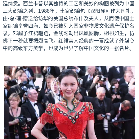
廷纳贡。西兰卡普以其独特的工艺和美妙的构图被列为中国
三大织锦之列，1988年，土家织锦包《双阳雀》作为国礼，
由·总·理·赠送给访华的美国总统布什及夫人，从而使中国土
家织锦享誉四海，如今已被列入国家非物质文化遗产保护名
录。邓超予红裙翩跹，金线勾勒出凤凰图腾，栩栩如生，仿
佛下一秒就要振翅高飞。红裙美人经典的一幕成就了外媒心
中的高级东方美学，也成为世界了解中国文化的一张名片。