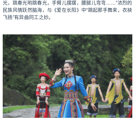
光，跳春光哟跳春光，手臂儿摆摆，腰腿儿弯弯……”浓烈的
民族风情跃然脑海，与《爱在长阳》中“跳起那手舞来，衣袂
飞扬”有异曲同工之妙。