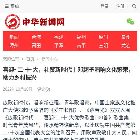
菜单
登录
注册
新闻
台湾
福建
福州
厦门
泉州
漳州
莆田
平潭
南平
三明
龙岩
您的位置
首页
新闻中心
喜迎~二·十·大，礼赞新时代丨邓超予唱响文化繁荣，
助力乡村振兴
2022年10月18日
评论(0)
放歌新时代，唱响新征程。青年歌唱家，中国土家族文化推
广大使邓超予演唱的《爱在长阳》、《跳春光》双双入围
《放歌新时代——喜迎·二·十·大优秀歌曲100首》歌曲集！
时代青年茂风华，传承精神谱新章，以此庆祝中国共产党第
二·十次全国代表大会的胜利召开，用歌声致敬伟大人民，向