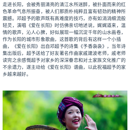
走进长阳，会被秀丽清亮的清江水所迷醉，被扑面而来的红
色革命气息所振奋，被人们那质朴纯粹且富有韧劲的精神所
震撼。邓超予的歌声既有高难度的技巧，亦有如涓涓细流般
轻灵，演唱《爱在长阳》时仿佛亲切地述说，娓娓道来，温
情的歌声，沁人心脾，好似展现一幅沉淀千年的山水画卷，
作为长阳的城市形象歌曲，这首歌的背后有这样一个小插
曲，《爱在长阳》出自邓超予的诗集《予香袅袅》，当年诗
集出版后，超予送给了好友著名作曲家戚建波老师，戚老师
读完之余感慨超予对家乡的深深眷恋和对土家族文化推广的
不余遗力，遂主动给《爱在长阳》谱曲，以此祝福超予的家
乡越来越好。