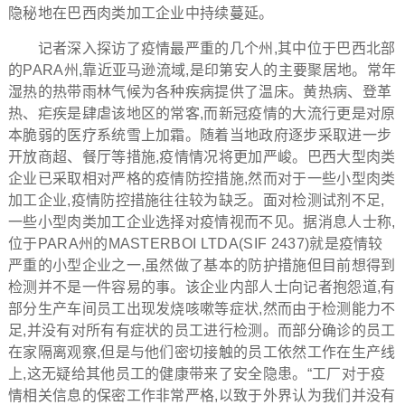
隐秘地在巴西肉类加工企业中持续蔓延。
记者深入探访了疫情最严重的几个州,其中位于巴西北部
的PARA州,靠近亚马逊流域,是印第安人的主要聚居地。常年
湿热的热带雨林气候为各种疾病提供了温床。黄热病、登革
热、疟疾是肆虐该地区的常客,而新冠疫情的大流行更是对原
本脆弱的医疗系统雪上加霜。随着当地政府逐步采取进一步
开放商超、餐厅等措施,疫情情况将更加严峻。巴西大型肉类
企业已采取相对严格的疫情防控措施,然而对于一些小型肉类
加工企业,疫情防控措施往往较为缺乏。面对检测试剂不足,
一些小型肉类加工企业选择对疫情视而不见。据消息人士称,
位于PARA州的MASTERBOI LTDA(SIF 2437)就是疫情较
严重的小型企业之一,虽然做了基本的防护措施但目前想得到
检测并不是一件容易的事。该企业内部人士向记者抱怨道,有
部分生产车间员工出现发烧咳嗽等症状,然而由于检测能力不
足,并没有对所有有症状的员工进行检测。而部分确诊的员工
在家隔离观察,但是与他们密切接触的员工依然工作在生产线
上,这无疑给其他员工的健康带来了安全隐患。“工厂对于疫
情相关信息的保密工作非常严格,以致于外界认为我们并没有