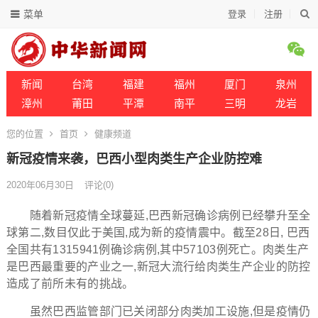
菜单
登录
注册
新闻
台湾
福建
福州
厦门
泉州
漳州
莆田
平潭
南平
三明
龙岩
您的位置
首页
健康频道
新冠疫情来袭，巴西小型肉类生产企业防控难
2020年06月30日
评论(0)
随着新冠疫情全球蔓延,巴西新冠确诊病例已经攀升至全
球第二,数目仅此于美国,成为新的疫情震中。截至28日, 巴西
全国共有1315941例确诊病例,其中57103例死亡。肉类生产
是巴西最重要的产业之一,新冠大流行给肉类生产企业的防控
造成了前所未有的挑战。
虽然巴西监管部门已关闭部分肉类加工设施,但是疫情仍