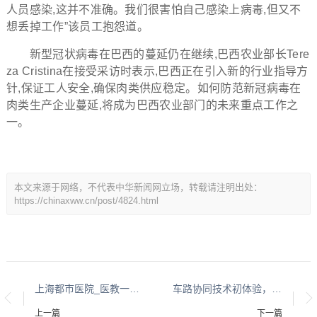
人员感染,这并不准确。我们很害怕自己感染上病毒,但又不
想丢掉工作”该员工抱怨道。
新型冠状病毒在巴西的蔓延仍在继续,巴西农业部长Tere
za Cristina在接受采访时表示,巴西正在引入新的行业指导方
针,保证工人安全,确保肉类供应稳定。如何防范新冠病毒在
肉类生产企业蔓延,将成为巴西农业部门的未来重点工作之
一。
本文来源于网络，不代表中华新闻网立场，转载请注明出处：
https://chinaxww.cn/post/4824.html
上海都市医院_医教一体多学科诊模式_
车路协同技术初体验，大唐高鸿助力福州琅岐车联网落地
上一篇
下一篇