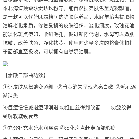
本北海道顶级珍贵珍珠粉等，能自然提亮肤色至光彩靓丽，
是一款可以代替bb霜粉底的护肤保养品，水解羊胎盘提取物
溶解老化角质，修复受损的皮肤组织，淡化细纹，玫瑰花油
能淡化斑点痘印，收细毛孔，促进新陈代谢，水母可以嫩肤
抗皱，改善肤色，净化祛黄。使用时少量多次的将膏体拍打
于面部直至吸收，可以拥有自然奶油肌。
【素颜三部曲功效】
①让皮肤从松弛变紧绷 ②暗黄消失呈现光亮白嫩 ③毛孔逐
渐消失
④痘痘慢慢减退痘印消退 ⑤红血丝得到改善 ⑥皱纹得
到解救减缓衰老
⑦充分补充水分水润丝滑 ⑧淡化斑点赶走面部瑕疵