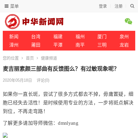
菜单
登录
注册
新闻
台湾
福建
福州
厦门
泉州
漳州
莆田
平潭
南平
三明
龙岩
您的位置
首页
健康频道
麦吉丽素颜三部曲有反馈图么？有过敏现象呢？
2020年05月18日
评论(0)
如果你一直长斑，尝试了很多方式都去不掉，毋庸置疑，细
胞已经失去活性！是时候使用专业的方法，一步将斑点解决
到位，不再走弯路！
了解更多请加导师微信：dmnlyang