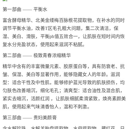
第一部曲 —— 平衡水
富含酵母精华、北美金缕梅百脉根花提取物，在补水的同时
调节平衡水油，改善T区毛孔粗大问题，集二次清洁，保
湿、美白、滑肤，平衡ph值五效合一，让肌肤在短时间内恢
复水分充盈状态，使用起来滋润不粘腻。
第二部曲 —— 极致青春浓缩精华
精华中含有的丰富微量元素、胶原蛋白等，具有防衰老、抗
皱、保湿、美白等显著作用，能够隐藏女人的年龄。滋润
型：适合干性及中性肌，能够修护蓝光导致的肌肤损伤，均
匀肤色改善暗沉，细化毛孔；清爽型：适合油性及混合肌，
紧实去暗沉，活颜红润 ，让肌肤细腻柔滑紧致，焕亮素颜美
肌，使用起来气味清香怡人，温和不刺激。
第三部曲 —— 贵妇美颜膏
含水解珍珠、水解羊胎盘提取物、水母提取物、藏红花、日