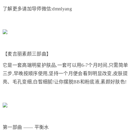
了解更多请加导师微信:dmnlyang
【麦吉丽素颜三部曲】
它是一套高端明星护肤品,一套可以用6-7个月时间,只需简单
三步,早晚按顺序使用,坚持一个月便会看到明显改变,皮肤提
亮、毛孔变细,白皙细腻!让你摆脱BB和粉底液,素颜好肤色!
第一部曲 —— 平衡水