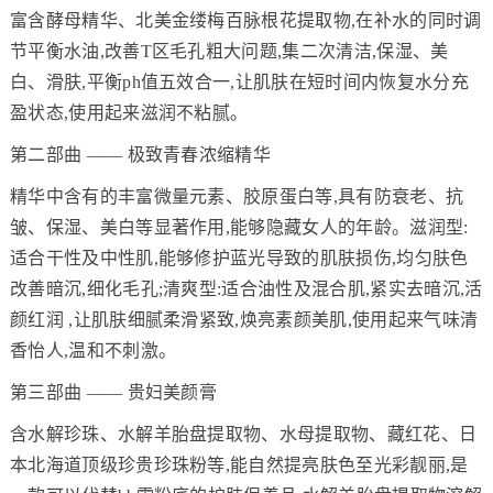
富含酵母精华、北美金缕梅百脉根花提取物,在补水的同时调
节平衡水油,改善T区毛孔粗大问题,集二次清洁,保湿、美
白、滑肤,平衡ph值五效合一,让肌肤在短时间内恢复水分充
盈状态,使用起来滋润不粘腻。
第二部曲 —— 极致青春浓缩精华
精华中含有的丰富微量元素、胶原蛋白等,具有防衰老、抗
皱、保湿、美白等显著作用,能够隐藏女人的年龄。滋润型:
适合干性及中性肌,能够修护蓝光导致的肌肤损伤,均匀肤色
改善暗沉,细化毛孔;清爽型:适合油性及混合肌,紧实去暗沉,活
颜红润 ,让肌肤细腻柔滑紧致,焕亮素颜美肌,使用起来气味清
香怡人,温和不刺激。
第三部曲 —— 贵妇美颜膏
含水解珍珠、水解羊胎盘提取物、水母提取物、藏红花、日
本北海道顶级珍贵珍珠粉等,能自然提亮肤色至光彩靓丽,是