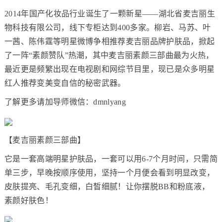
2014年国产化妆品行业诞生了一颗新星——湖北省麦吉丽生
物科技有限公司，线下专柜达到400多家。柳岩、马苏、叶
一茜、陈伟霆等明星微博争相推荐麦吉丽品牌护肤品，掀起
了一阵“素颜赞队”热潮，其中麦吉丽素颜三部曲最为火热，
最近更是频繁出现在电视剧和网综节目里，现已是众多明星
红人推荐变美变自信的秘密武器。
了解更多请加导师微信：dmnlyang
【麦吉丽素颜三部曲】
它是一套高端明星护肤品，一套可以用6-7个月时间，只需简
单三步，早晚按顺序使用，坚持一个月便会看到明显改变，
皮肤提亮、毛孔变细，白皙细腻！让你摆脱BB和粉底液，
素颜好肤色！