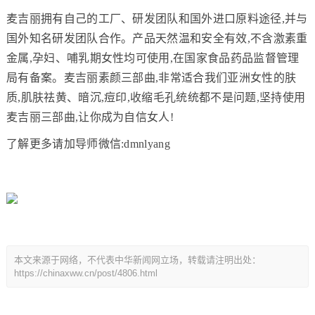
麦吉丽拥有自己的工厂、研发团队和国外进口原料途径,并与
国外知名研发团队合作。产品天然温和安全有效,不含激素重
金属,孕妇、哺乳期女性均可使用,在国家食品药品监督管理
局有备案。麦吉丽素颜三部曲,非常适合我们亚洲女性的肤
质,肌肤祛黄、暗沉,痘印,收缩毛孔统统都不是问题,坚持使用
麦吉丽三部曲,让你成为自信女人!
了解更多请加导师微信:dmnlyang
本文来源于网络，不代表中华新闻网立场，转载请注明出处：
https://chinaxww.cn/post/4806.html