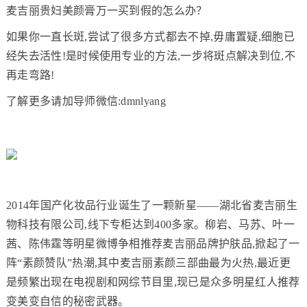
麦吉丽贵妇美颜膏万一买到假的怎么办？
如果你一直长斑,尝试了很多方式都去不掉,毋庸置疑,细胞已
经失去活性!是时候使用专业的方法,一步将斑点解决到位,不
再走弯路!
了解更多请加导师微信:dmnlyang
2014年国产化妆品行业诞生了一颗新星——湖北省麦吉丽生
物科技有限公司,线下专柜达到400多家。柳岩、马苏、叶一
茜、陈伟霆等明星微博争相推荐麦吉丽品牌护肤品,掀起了一
阵“素颜赞队”热潮,其中麦吉丽素颜三部曲最为火热,最近更
是频繁出现在电视剧和网综节目里,现已是众多明星红人推荐
变美变自信的秘密武器。