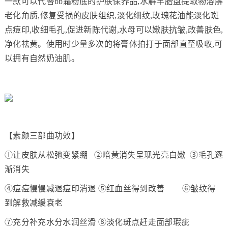
一款可以代替bb霜粉底的护肤保养品,水解羊胎盘提取物溶解
老化角质,修复受损的皮肤组织,淡化细纹,玫瑰花油能淡化斑
点痘印,收细毛孔,促进新陈代谢,水母可以嫩肤抗皱,改善肤色,
净化祛黄。使用时少量多次的将膏体拍打于面部直至吸收,可
以拥有自然奶油肌。
【素颜三部曲功效】
①让皮肤从松弛变紧绷 ②暗黄消失呈现光亮白嫩 ③毛孔逐
渐消失
④痘痘慢慢减退痘印消退 ⑤红血丝得到改善 ⑥皱纹得
到解救减缓衰老
⑦充分补充水分水润丝滑 ⑧淡化斑点赶走面部瑕疵