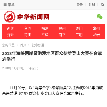
菜单
登录
注册
新闻
台湾
福建
福州
厦门
泉州
漳州
莆田
平潭
南平
三明
龙岩
您的位置
首页
健康频道
2018年海峡两岸暨港澳地区群众徒步登山大赛在合掌
岩举行
2018年11月23日
评论(0)
11月20号，以“两岸合掌o缘聚顺昌”为主题的2018年海峡
两岸暨港澳地区群众徒步登山大赛在合掌岩举行。