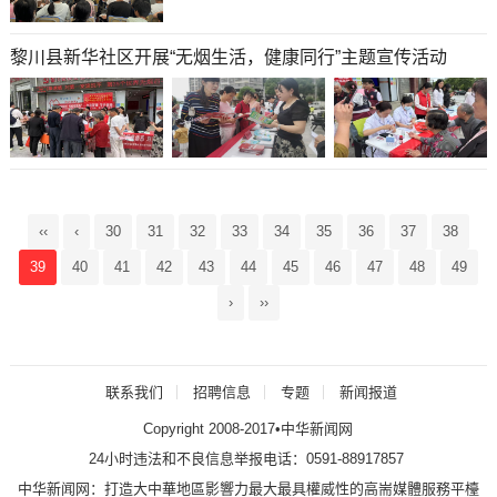
黎川县新华社区开展“无烟生活，健康同行”主题宣传活动
‹‹
‹
30
31
32
33
34
35
36
37
38
39
40
41
42
43
44
45
46
47
48
49
›
››
联系我们
招聘信息
专题
新闻报道
Copyright 2008-2017•中华新闻网
24小时违法和不良信息举报电话：0591-88917857
中华新闻网：打造大中華地區影響力最大最具權威性的高耑媒體服務平檯