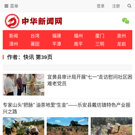
菜单
登录
注册
新闻
台湾
福建
福州
厦门
泉州
漳州
莆田
平潭
南平
三明
龙岩
作者：快讯 第39页
宜黄县审计局开展“七一”走访慰问社区困
难老党员
专家山头“把脉” 油茶地里“生金”——乐安县戴坊镇特色产业振
兴之路