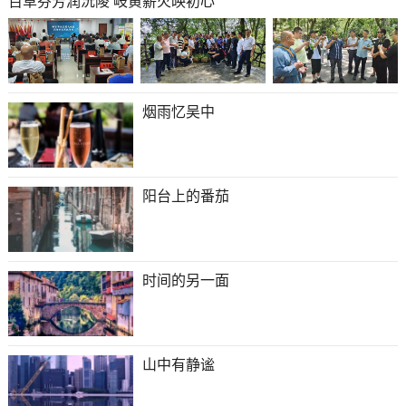
百草芬芳润沅陵 岐黄薪火映初心
烟雨忆吴中
阳台上的番茄
时间的另一面
山中有静谧