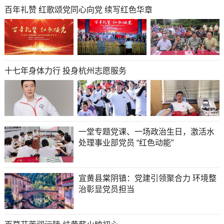
百年礼赞 红歌颂党同心向党 续写红色华章
十七年身体力行 投身杭州志愿服务
一堂专题党课、一场政治生日，激活水
处理事业部党员 “红色动能”
宜黄县棠阴镇：党建引领聚合力 环境整
治彰显党员担当