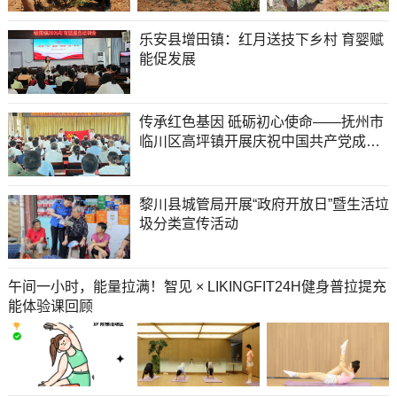
乐安县增田镇：红月送技下乡村 育婴赋
能促发展
传承红色基因 砥砺初心使命——抚州市
临川区高坪镇开展庆祝中国共产党成立
104周年主题活动
黎川县城管局开展“政府开放日”暨生活垃
圾分类宣传活动
午间一小时，能量拉满！智见 × LIKINGFIT24H健身普拉提充
能体验课回顾